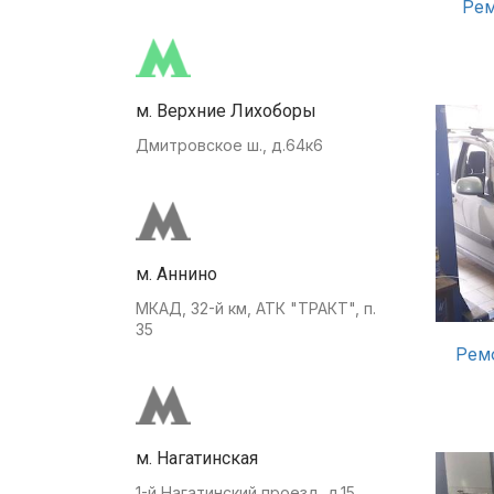
Рем
м. Верхние Лихоборы
Дмитровское ш., д.64к6
м. Аннино
МКАД, 32-й км, АТК "ТРАКТ", п.
35
Рем
м. Нагатинская
1-й Нагатинский проезд, д.15.