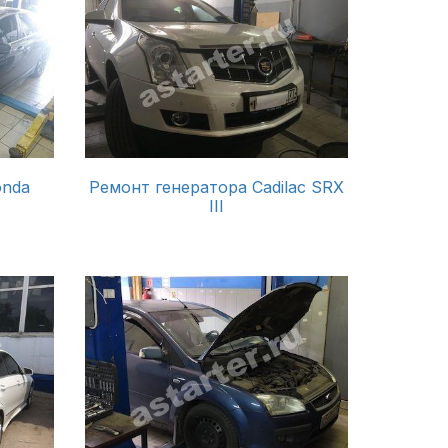
onda
Ремонт генератора Cadilac SRX
III