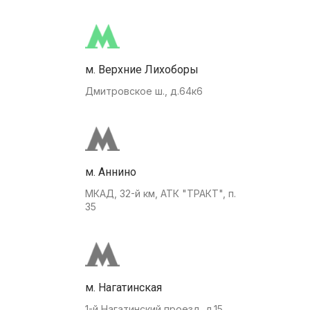
м. Верхние Лихоборы
Дмитровское ш., д.64к6
м. Аннино
МКАД, 32-й км, АТК "ТРАКТ", п.
35
м. Нагатинская
1-й Нагатинский проезд, д.15.