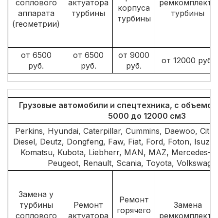
соплового
актуатора
ремкомплекта
корпуса
аппарата
турбины
турбины
турбины
(геометрии)
от 6500
от 6500
от 9000
от 12000 руб.
руб.
руб.
руб.
Грузовые автомобили и спецтехника, с объемом
5000 до 12000 см3
Perkins, Hyundai, Caterpillar, Cummins, Daewoo, Citro
Diesel, Deutz, Dongfeng, Faw, Fiat, Ford, Foton, Isuzu,
Komatsu, Kubota, Liebherr, MAN, MAZ, Mercedes-Ben
Peugeot, Renault, Scania, Toyota, Volkswage
Замена у
Ремонт
турбины
Ремонт
Замена
горячего
соплового
актуатора
ремкомплекта