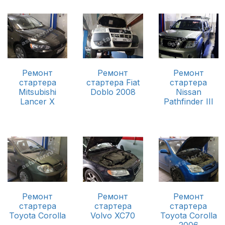
Ремонт
Ремонт
Ремонт
стартера
стартера Fiat
стартера
Mitsubishi
Doblo 2008
Nissan
Lancer X
Pathfinder III
Ремонт
Ремонт
Ремонт
стартера
стартера
стартера
Toyota Corolla
Volvo XC70
Toyota Corolla
2006