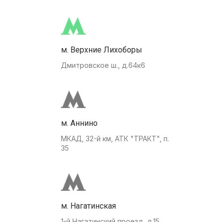
м. Верхние Лихоборы
Дмитровское ш., д.64к6
м. Аннино
МКАД, 32-й км, АТК "ТРАКТ", п.
35
м. Нагатинская
1-й Нагатинский проезд, д.15.