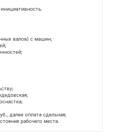
 инициативность.
нных валов) с машин;
ей;
енностей;
ству;
одедовская;
оснастка;
б., далее оплата сдельная;
стояния рабочего места.