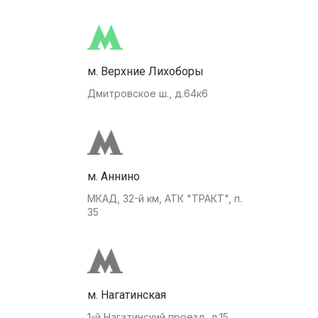
м. Верхние Лихоборы
Дмитровское ш., д.64к6
м. Аннино
МКАД, 32-й км, АТК "ТРАКТ", п.
35
м. Нагатинская
1-й Нагатинский проезд, д.15.