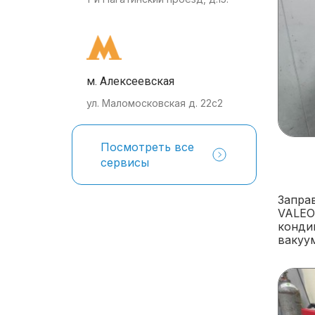
м. Алексеевская
ул. Маломосковская д. 22с2
Посмотреть все
сервисы
Запра
VALEO
конди
вакуум