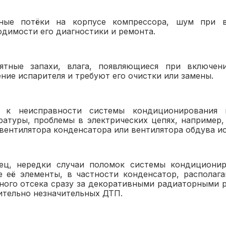
ные потёки на корпусе компрессора, шум при в
одимости его диагностики и ремонта.
ятные запахи, влага, появляющиеся при включен
ние испарителя и требуют его очистки или замены.
 к неисправности системы кондиционирования 
ратуры, проблемы в электрических цепях, например
 вентилятора конденсатора или вентилятора обдува ис
ец, нередки случаи поломок системы кондициониро
е её элементы, в частности конденсатор, располаг
ного отсека сразу за декоративными радиаторными 
ительно незначительных ДТП.