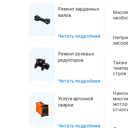
Ремонт карданных
Масля
валов
необх
Читать подробнее
Непри
засоре
Ремонт рулевых
редукторов
Также
темпе
строя
Читать подробнее
Након
многи
Услуги аргонной
мотор
сварки
относ
Читать подробнее