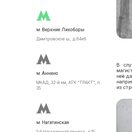
м. Верхние Лихоборы
Дмитровское ш., д.64к6
В слу
магис
м. Аннино
неё д
напри
МКАД, 32-й км, АТК "ТРАКТ", п.
из стр
35
м. Нагатинская
1-й Нагатинский проезд, д.15.