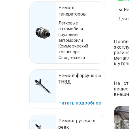
Ремонт
м. В
генераторов
Дмит
Легковые
автомобили
Грузовые
автомобили
Пробл
Коммерческий
экспл
транспорт
резин
метал
Спецтехника
к утеч
Ремонт форсунок и
ТНВД
Не ст
вещес
внешн
Читать подробнее
Ремонт рулевых
реек