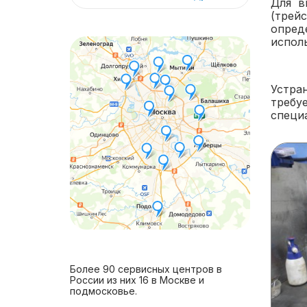
Для в
(трей
опред
испол
Устра
требу
специ
Более 90 сервисных центров в
России из них 16 в Москве и
подмосковье.