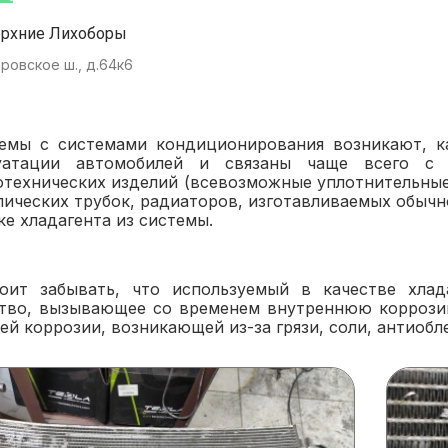
ерхние Лихоборы
ровское ш., д.64к6
емы с системами кондиционирования возникают, ка
уатации автомобилей и связаны чаще всего с и
отехнических изделий (всевозможные уплотнительные 
лических трубок, радиаторов, изготавливаемых обычн
ке хладагента из системы.
оит забывать, что используемый в качестве хлад
тво, вызывающее со временем внутреннюю коррозию
ей коррозии, возникающей из-за грязи, соли, антиоб