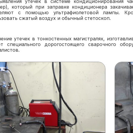
ыявления утечек в системе кондиционирования ча
сер), который при заправке кондиционера закачива
еляют с помощью ультрафиолетовой лампы. Кр
ьзовать сжатый воздух и обычный стетоскоп.
нение утечек в тонкостенных магистралях, изготавл
ет специального дорогостоящего сварочного обор
алистов.