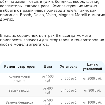
обычно заменяются: втулки, бендикс, якорь, щетки,
коллекторы, тяговое реле. Комплектующие можно
выбрать от различных производителей, таких как
оригинал, Bosch, Delco, Valeo, Magnetti Marelli и многих
других.
В наших сервисных центрах Вы всегда можете
приобрести запчасти для стартеров и генераторов на
любые модели агрегатов.
Цена с
Ремонт стартеров
Цена
Установка
установкой
Комплексный
от 1500
от 500 руб.
от 2000 руб.
ремонт
руб.
от 400
Замена якоря
от 400 руб.
от 800 руб.
руб.
от 500
Замена бендикса
от 500 руб.
от 1000 руб.
руб.