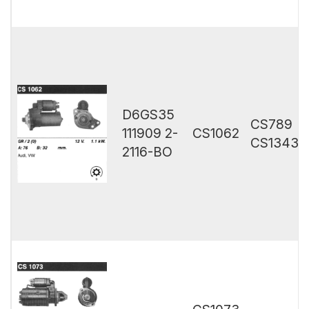
D6GS35
CS789
111909 2-
CS1062
CS1343
2116-BO