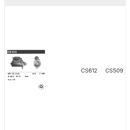
CS612
CS509