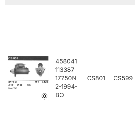
458041
113387
17750N
CS801
CS599
2-1994-
BO