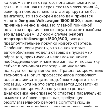
котором запитан стартер, попавшая влага или
грязь, вышедшая из строя система зажигания. А,
если при повороте ключа стартер крутится без
двигателя, то это скорей всего вам придется
менять
бендикс Volkswagen 1500,1600
, поскольку
причина именно в нем. Но главной причиной
остаётся неправильная эксплуатация автомобиля
его владельцем. В любом случае
ремонт
стартера Volkswagen 1500,1600
, всегда
предпочтительнее покупки нового стартера.
Особенно, если учесть, что на некоторые
автомобильные модели старых выпускаемых
образцов, практически невозможно найти
необходимые оригинальные запчасти, поскольку
сейчас в основном стартеры на иномарки
пользуются популярностью. Правда, современные
технологии и опыт профессионалов позволяют
восстанавливать даже подобные «раритетные»
образцы, хотя на это затрачивается достаточно
длительное время. Зачастую электронная
диагностика неисправного стартера параллельно
выявляет и более серьёзные, требующие
безотлагательного ремонта сопутствующие
повреждения и дефекты, которые никак себя не